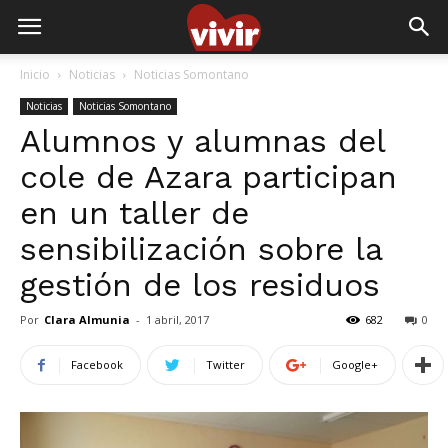
Inicio
Noticias
Noticias Somontano
Noticias
Noticias Somontano
Alumnos y alumnas del
cole de Azara participan
en un taller de
sensibilización sobre la
gestión de los residuos
Por
Clara Almunia
-
1 abril, 2017
682
0
Facebook
Twitter
Google+