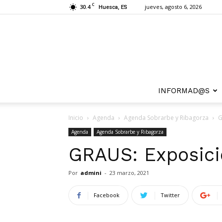
C
30.4
jueves, agosto 6, 2026
Huesca, ES
INFORMAD@S
Inicio
Agenda
Agenda Sobrarbe y Ribagorza
G
Agenda
Agenda Sobrarbe y Ribagorza
GRAUS: Exposici
Por
admini
-
23 marzo, 2021
Facebook
Twitter