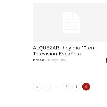
ALQUÉZAR: hoy día 10 en
Televisión Española
Pirineos
-
10 mayo, 2016
...
1
7
8
9