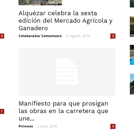
ganas
Alquézar celebra la sexta
edición del Mercado Agrícola y
Ganadero
Colaborador Somontano
-
31 agosto, 2016
0
0
de
vivir
Manifiesto para que prosigan
las obras en la carretera que
1
une...
Pirineos
-
6 junio, 2016
0